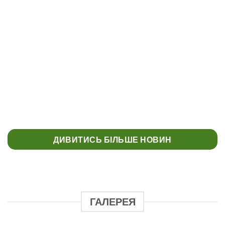
КОНКУРС “МУЗЕЄЗНАВЕЦЬ” МУЗЕЙ
УКРАЇНСЬКОЇ ДІАСПОРИ
ДИВИТИСЬ БІЛЬШЕ НОВИН
ГАЛЕРЕЯ