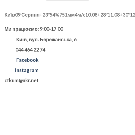
Київ
09 Серпня
+23°
54
%
751
мм
4
м/c
10.08
+28°
11.08
+30°
12
Ми працюємо: 9:00-17.00
Київ, вул. Бережанська, 6
044 464 22 74
Facebook
Instagram
ctkum@ukr.net